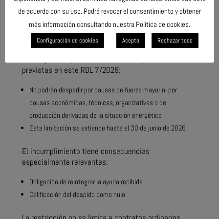
de acuerdo con su uso. Podrá revocar el consentimiento y obtener
La medida laboral más relevante se encuentra en el
más información consultando nuestra Política de cookies.
artículo 62 de la norma, que introduce una restricción
directa en materia de despidos.
Configuración de cookies
Acepto
Rechazar todo
Las empresas que se beneficien de ayudas directas
previstas en este RDL 7/2026:
No podrán despedir por causas de fuerza mayor ni por
causas económicas, técnicas, organizativas o de
producción derivadas de la situación energética
Esta limitación se extiende hasta el 30 de junio de 2026
El incumplimiento tiene consecuencias
especialmente relevantes:
Obligación de reintegrar la ayuda recibida
Calificación del despido como nulo
La restricción no se limita a contratos ordinarios,