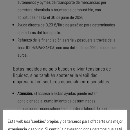
autónomos y pymes del transporte de mercancías por
carretera, vinculada a tarjetas de combustible, con
solicitudes hasta el 30 de junio de 2026.
Ayuda directa de 0,20 €/litro de gasóleo para determinados
operadores del transporte.
Refuerzo de la financiación agraria y pesquera a través de la
línea ICO-MAPA-SAECA, con una dotación de 225 millones de
euros.
Estas medidas no solo buscan aliviar tensiones de
liquidez, sino también sostener la viabilidad
empresarial en sectores especialmente sensibles.
Atención.
El acceso a estas ayudas puede estar
condicionado al cumplimiento de determinadas
obligaciones, especialmente en materia laboral, lo que
obliga a analizar previamente su impacto.
Esta web usa 'cookies' propias y de terceros para ofrecerte una mejor
experiencia y servicio. Si continúa navegando consideramos que está
Limitación de despidos vinculada a ayudas públicas