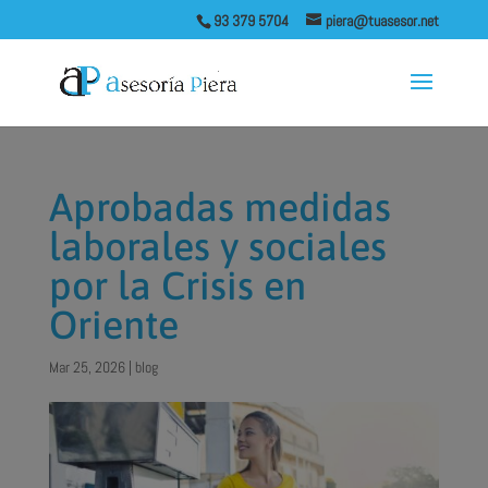
93 379 5704
piera@tuasesor.net
Aprobadas medidas
laborales y sociales
por la Crisis en
Oriente
Mar 25, 2026
|
blog