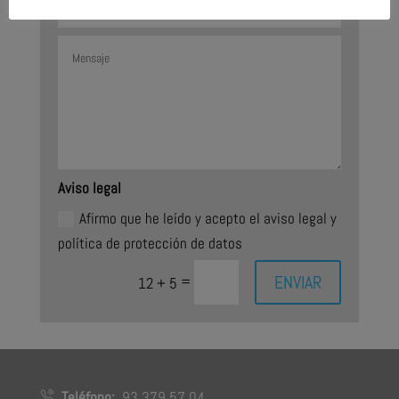
Aviso legal
Afirmo que he leído y acepto el aviso legal y
política de protección de datos
ENVIAR
=
12 + 5
Teléfono:
93 379 57 04