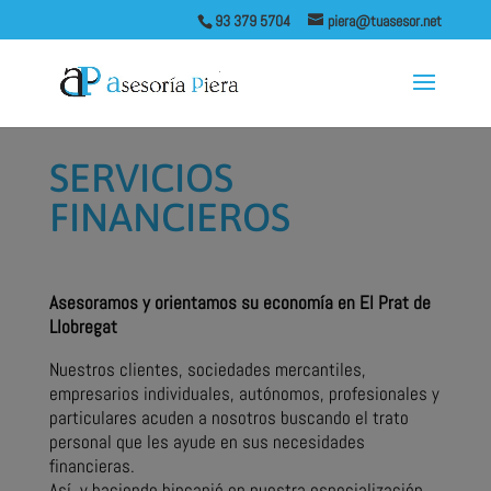
93 379 5704
piera@tuasesor.net
SERVICIOS
FINANCIEROS
Asesoramos y orientamos su economía en El Prat de
Llobregat
Nuestros clientes, sociedades mercantiles,
empresarios individuales, autónomos, profesionales y
particulares acuden a nosotros buscando el trato
personal que les ayude en sus necesidades
financieras.
Así, y haciendo hincapié en nuestra especialización