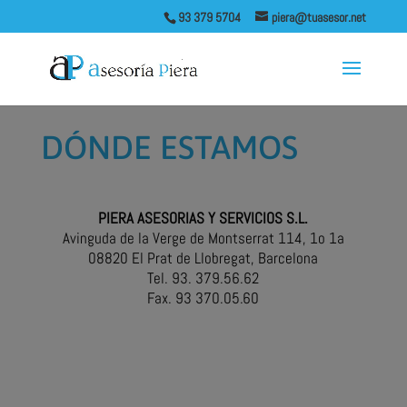
93 379 5704
piera@tuasesor.net
DÓNDE ESTAMOS
PIERA ASESORIAS Y SERVICIOS S.L.
Avinguda de la Verge de Montserrat 114, 1o 1a
08820 El Prat de Llobregat, Barcelona
Tel. 93. 379.56.62
Fax. 93 370.05.60