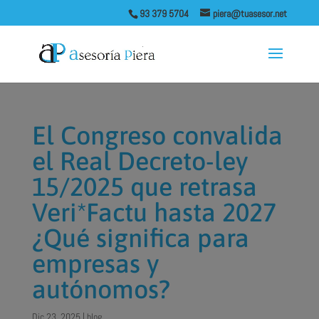
93 379 5704
piera@tuasesor.net
El Congreso convalida
el Real Decreto-ley
15/2025 que retrasa
Veri*Factu hasta 2027
¿Qué significa para
empresas y
autónomos?
Dic 23, 2025
|
blog