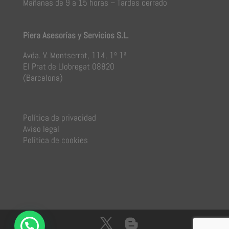
Mañanas de 9 a 15 horas – Tardes cerrado
Piera Asesorías y Servicios S.L.
Avda. V. Montserrat, 114, 1º 1ª
El Prat de Llobregat 08820
(Barcelona)
Política de privacidad
Aviso legal
Política de cookies