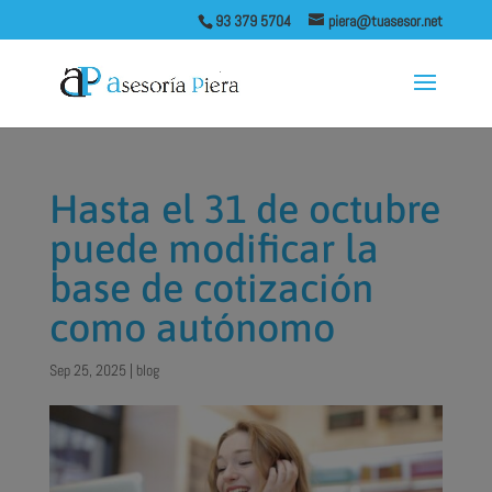
93 379 5704
piera@tuasesor.net
Hasta el 31 de octubre
puede modificar la
base de cotización
como autónomo
Sep 25, 2025
|
blog