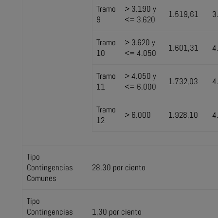
Tramo
> 3.190 y
1.519,61
3
9
<= 3.620
Tramo
> 3.620 y
1.601,31
4
10
<= 4.050
Tramo
> 4.050 y
1.732,03
4
11
<= 6.000
Tramo
> 6.000
1.928,10
4
12
Tipo
Contingencias
28,30 por ciento
Comunes
Tipo
Contingencias
1,30 por ciento