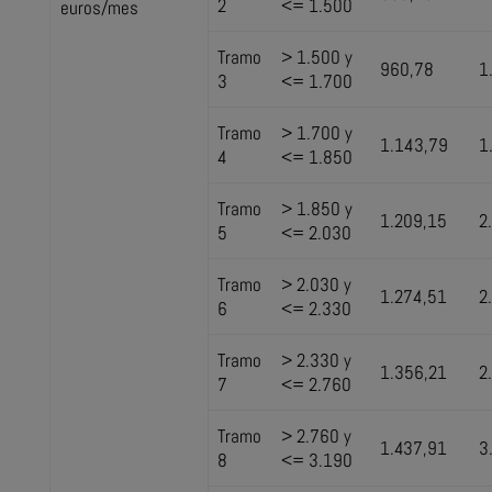
2
<= 1.500
euros/mes
Tramo
> 1.500 y
960,78
1
3
<= 1.700
Tramo
> 1.700 y
1.143,79
1
4
<= 1.850
Tramo
> 1.850 y
1.209,15
2
5
<= 2.030
Tramo
> 2.030 y
1.274,51
2
6
<= 2.330
Tramo
> 2.330 y
1.356,21
2
7
<= 2.760
Tramo
> 2.760 y
1.437,91
3
8
<= 3.190