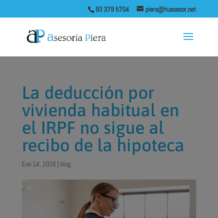
93 379 5704
piera@tuasesor.net
La deducción por
vivienda habitual en
el IRPF no sigue al
recibo de la hipoteca
Ene 14, 2026
|
blog