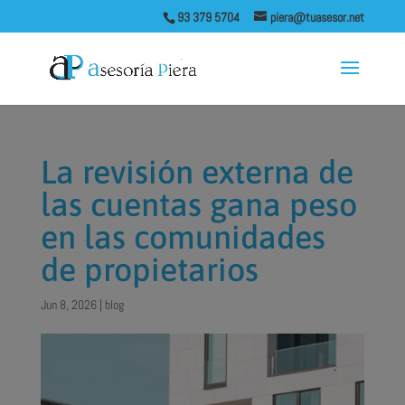
93 379 5704
piera@tuasesor.net
La revisión externa de
las cuentas gana peso
en las comunidades
de propietarios
Jun 8, 2026
|
blog