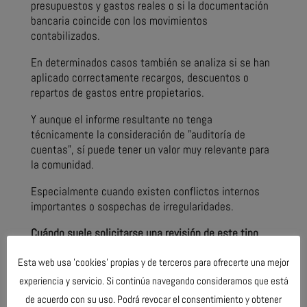
presupuestos y gastos reales o si la documentación
bancaria coincide con los movimientos
contabilizados.
En determinados casos también se analiza si se han
aplicado correctamente recargos, descuentos o
repartos de gastos entre propietarios.
Y aunque el informe resultante no tenga
técnicamente la consideración de "auditoría de
cuentas", sí puede tener un valor muy relevante para
la comunidad.
Especialmente cuando existen conflictos internos
importantes o sospechas de irregularidades.
Cuándo suele solicitarse una revisión de este tipo
En la práctica, estas revisiones suelen aparecer en
Esta web usa 'cookies' propias y de terceros para ofrecerte una mejor
situaciones bastante concretas. Por ejemplo, cuando
experiencia y servicio. Si continúa navegando consideramos que está
existe un cambio de administrador y la nueva junta
de acuerdo con su uso. Podrá revocar el consentimiento y obtener
quiere comprobar el estado económico real de la