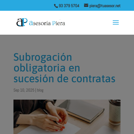
93 379 5704
piera@tuasesor.net
Subrogación
obligatoria en
sucesión de contratas
Sep 10, 2025
|
blog