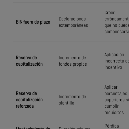
Creer
Declaraciones
erróneament
BIN fuera de plazo
extemporáneas
que no pued
compensars
Aplicación
Reserva de
Incremento de
incorrecta d
capitalización
fondos propios
incentivo
Aplicar
Reserva de
porcentajes
Incremento de
capitalización
superiores s
plantilla
reforzada
cumplir
requisitos
Pérdida