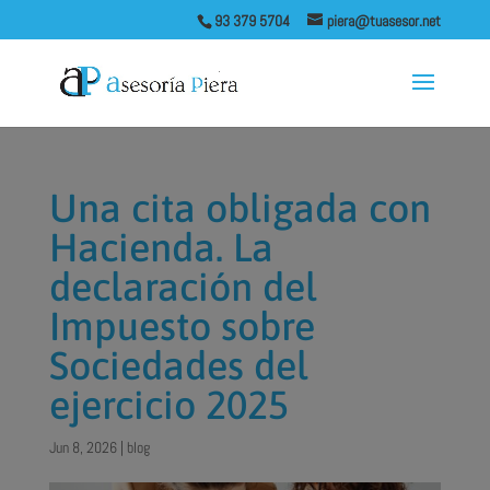
93 379 5704
piera@tuasesor.net
Una cita obligada con
Hacienda. La
declaración del
Impuesto sobre
Sociedades del
ejercicio 2025
Jun 8, 2026
|
blog