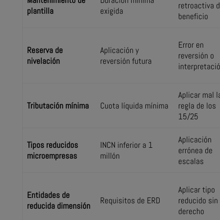
Mantenimiento de
Duración mínima
retroactiva d
plantilla
exigida
beneficio
Error en
Reserva de
Aplicación y
reversión o
nivelación
reversión futura
interpretaci
Aplicar mal l
Tributación mínima
Cuota líquida mínima
regla de los
15/25
Aplicación
Tipos reducidos
INCN inferior a 1
errónea de
microempresas
millón
escalas
Aplicar tipo
Entidades de
Requisitos de ERD
reducido sin
reducida dimensión
derecho