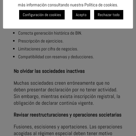
compensación, continúan existiendo límites
más información consultando nuestra Política de cookies.
cuantitativos.
Configuración de cookies
Acepto
Rechazar todo
¿Qué debe comprobarse?
Correcta generación histórica de BIN.
Prescripción de ejercicios.
Limitaciones por cifra de negocios.
Compatibilidad con reservas y deducciones.
No olvidar las sociedades inactivas
Muchas sociedades creen erróneamente que no
deben presentar declaración por no tener actividad.
Sin embargo, mientras exista inscripción registral, la
obligación de declarar continúa vigente.
Revisar reestructuraciones y operaciones societarias
Fusiones, escisiones y aportaciones. Las operaciones
acogidas al régimen especial deben tener motivo