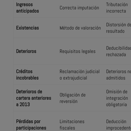
Ingresos
Tributación
Correcta imputación
anticipados
incorrecta
Distorsión d
Existencias
Método de valoración
resultado
Deducibilida
Deterioros
Requisitos legales
rechazada
Créditos
Reclamación judicial
Deterioros n
incobrables
o extrajudicial
admitidos
Deterioros de
Omisión de
Obligación de
cartera anteriores
integración
reversión
a 2013
obligatoria
Pérdidas por
Limitaciones
Deducción
participaciones
fiscales
improcedent