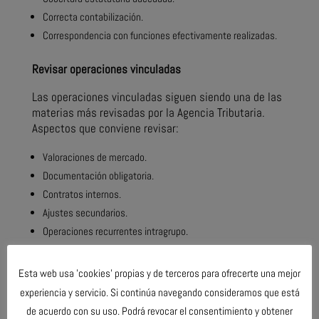
Correcta contabilización.
Correspondencia con funciones efectivamente realizadas.
Revisar operaciones vinculadas
Las operaciones vinculadas siguen siendo una de las
materias más revisadas por la Agencia Tributaria.
Aspectos que conviene revisar:
Valoraciones de mercado.
Documentación obligatoria.
Contratos internos.
Ajustes secundarios.
Operaciones recurrentes intragrupo.
Revisar bases imponibles negativas pendientes
Esta web usa 'cookies' propias y de terceros para ofrecerte una mejor
(BINs)
experiencia y servicio. Si continúa navegando consideramos que está
Aunque desapareció el límite temporal de
de acuerdo con su uso. Podrá revocar el consentimiento y obtener