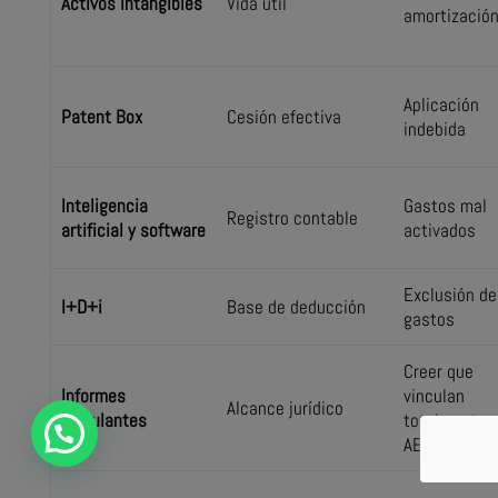
Activos intangibles
Vida útil
amortizació
Aplicación
Patent Box
Cesión efectiva
indebida
Inteligencia
Gastos mal
Registro contable
artificial y software
activados
Exclusión de
I+D+i
Base de deducción
gastos
Creer que
Informes
vinculan
Alcance jurídico
vinculantes
totalmente 
AEAT