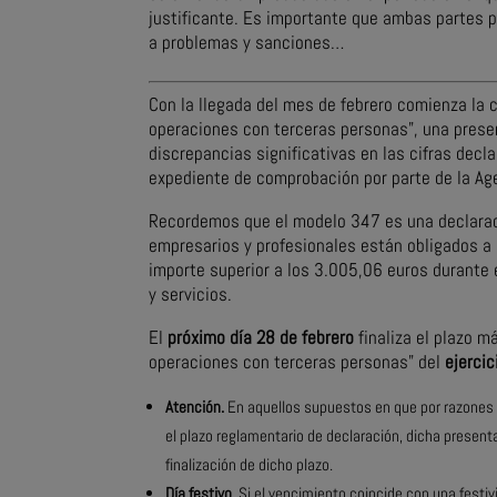
justificante. Es importante que ambas partes p
a problemas y sanciones…
Con la llegada del mes de febrero comienza la 
operaciones con terceras personas", una presen
discrepancias significativas en las cifras decl
expediente de comprobación por parte de la Age
Recordemos que el modelo 347 es una declaraci
empresarios y profesionales están obligados a
importe superior a los 3.005,06 euros durante e
y servicios.
El
próximo día 28 de febrero
finaliza el plazo 
operaciones con terceras personas" del
ejercic
Atención.
En aquellos supuestos en que por razones d
el plazo reglamentario de declaración, dicha present
finalización de dicho plazo.
Día festivo.
Si el vencimiento coincide con una festivi