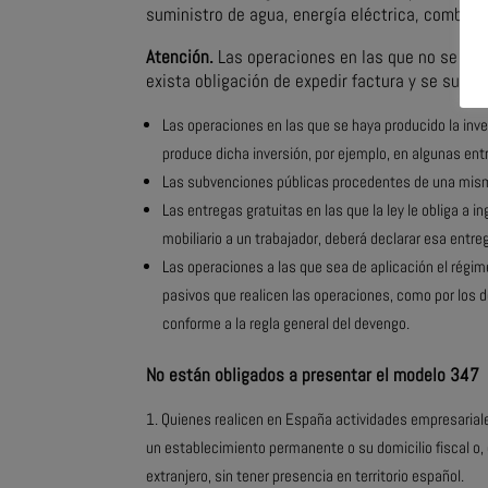
suministro de agua, energía eléctrica, combust
Atención.
Las operaciones en las que no se sop
exista obligación de expedir factura y se super
Las operaciones en las que se haya producido la inver
produce dicha inversión, por ejemplo, en algunas en
Las subvenciones públicas procedentes de una mism
Las entregas gratuitas en las que la ley le obliga a i
mobiliario a un trabajador, deberá declarar esa entr
Las operaciones a las que sea de aplicación el régimen
pasivos que realicen las operaciones, como por los 
conforme a la regla general del devengo.
No están obligados a presentar el modelo 347
Quienes realicen en España actividades empresariales
un establecimiento permanente o su domicilio fiscal o,
extranjero, sin tener presencia en territorio español.