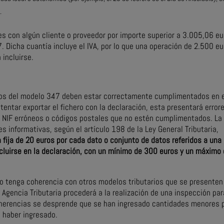
.
s con algún cliente o proveedor por importe superior a 3.005,06 e
. Dicha cuantía incluye el IVA, por lo que una operación de 2.500 e
 incluirse.
tros del modelo 347 deben estar correctamente cumplimentados en 
ntentar exportar el fichero con la declaración, esta presentará error
r NIF erróneos o códigos postales que no estén cumplimentados. La
 informativas, según el artículo 198 de la Ley General Tributaria,
 fija de 20 euros por cada dato o conjunto de datos referidos a una
cluirse en la declaración, con un mínimo de 300 euros y un máximo
o tenga coherencia con otros modelos tributarios que se presenten 
a Agencia Tributaria procederá a la realización de una inspección par
coherencias se desprende que se han ingresado cantidades menores 
n haber ingresado.