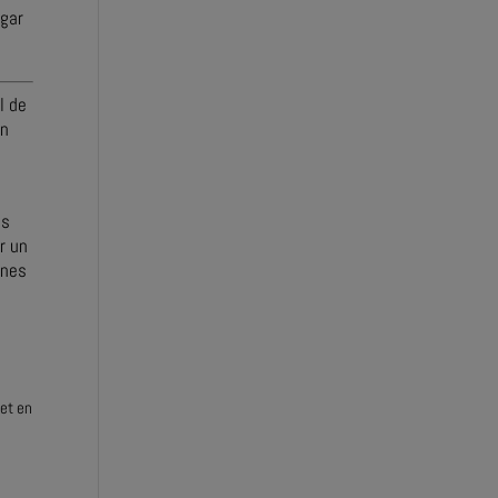
ugar
l de
en
os
r un
enes
net en
l