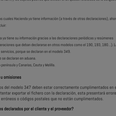
s cuales Hacienda ya tiene información (a través de otras declaraciones), aho
luir:
a ya tiene su información gracias a las declaraciones periódicas y resúmenes
peraciones que deban declararse en otros modelos como el 190, 193, 180…). 
 servicios, porque se declaran en el modelo 349.
e se declaran en aduana.
península y Canarias, Ceuta y Melilla.
s u omisiones
tros del modelo 347 deben estar correctamente cumplimentados en 
ntentar exportar el fichero con la declaración, esta presentará error
F erróneos o códigos postales que no están cumplimentados.
s declarados por el cliente y el proveedor?