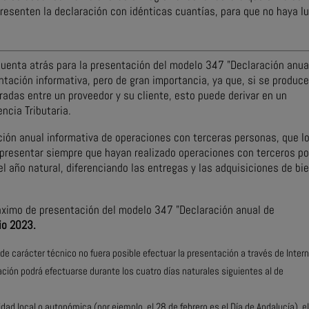
resenten la declaración con idénticas cuantías, para que no haya l
cuenta atrás para la presentación del modelo 347 "Declaración anua
tación informativa, pero de gran importancia, ya que, si se produc
aradas entre un proveedor y su cliente, esto puede derivar en un
ncia Tributaria.
ón anual informativa de operaciones con terceras personas, que l
 presentar siempre que hayan realizado operaciones con terceros po
l año natural, diferenciando las entregas y las adquisiciones de bi
máximo de presentación del modelo 347 "Declaración anual de
io 2023.
e carácter técnico no fuera posible efectuar la presentación a través de Inter
ación podrá efectuarse durante los cuatro días naturales siguientes al de
dad local o autonómica (por ejemplo, el 28 de febrero es el Día de Andalucía), e