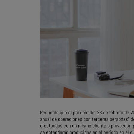
Recuerde que el próximo día 28 de febrero de 2
anual de operaciones con terceras personas” de
efectuadas con un mismo cliente o proveedor q
se entenderán producidas en el período en el qu