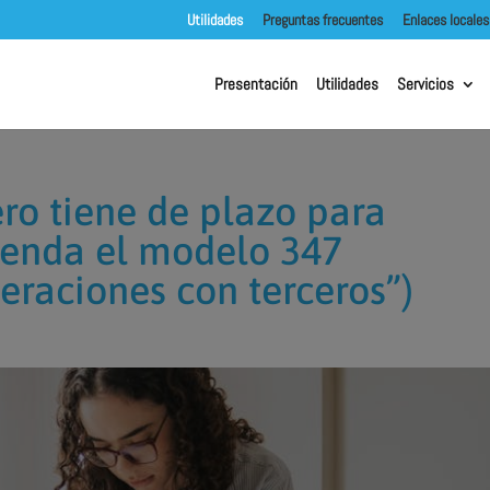
Utilidades
Preguntas frecuentes
Enlaces loc
Presentación
Utilidades
Servicios
ero tiene de plazo para
ienda el modelo 347
eraciones con terceros”)