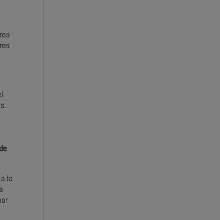
uros
uros
el
es.
 de
a la
a
por