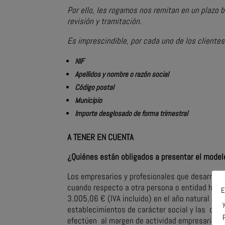
Por ello, l
es rogamos nos remitan en un plazo b
revisión y tramitación.
Es imprescindible, por cada uno de los clientes
NIF
Apellidos y nombre o razón social
Código postal
Municipio
Importe desglosado de forma trimestral
A TENER EN CUENTA
¿Quiénes están obligados a presentar el mode
Los empresarios y profesionales que desarroll
cuando respecto a otra persona o entidad hayan
E
3.005,06 € (IVA incluido) en el año natural al 
establecimientos de carácter social y las comu
efectúen al margen de actividad empresarial o