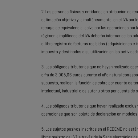
Las personas físicas y entidades en atribución de ren
estimación objetiva y, simultáneamente, en el IVA por l
recargo de equivalencia, salvo por las operaciones por 
régimen simplificado del IVA deberán informar de las ad
el libro registro de facturas recibidas (adquisiciones e
impuesto y destinados a su utilización en las actividade
Los obligados tributarios que no hayan realizado ope
cifra de 3.005,06 euros durante el año natural corresp
supuesto, realicen la función de cobro por cuenta de t
intelectual, industrial o de autor u otros por cuenta de
Los obligados tributarios que hayan realizado exclu
operaciones que son objeto de declaración en modelos t
Los sujetos pasivos inscritos en el REDEME no están
libros registro del IVA a través de la Sede electrónica d