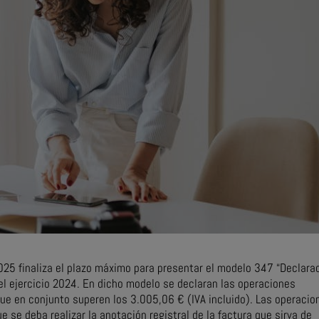
025 finaliza el plazo máximo para presentar el modelo 347 “Declara
l ejercicio 2024. En dicho modelo se declaran las operaciones
ue en conjunto superen los 3.005,06 € (IVA incluido). Las operacio
e se deba realizar la anotación registral de la factura que sirva de