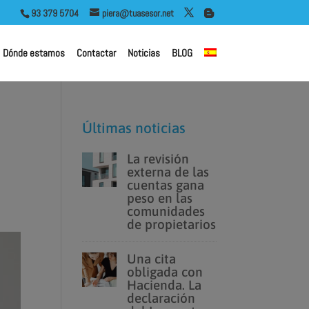
ales
93 379 5704
piera@tuasesor.net
Dónde estamos
Contactar
Noticias
BLOG
Últimas noticias
La revisión
externa de las
cuentas gana
peso en las
comunidades
de propietarios
Una cita
obligada con
Hacienda. La
declaración