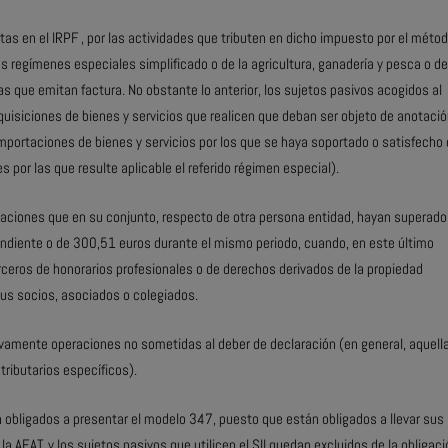
tas en el IRPF , por las actividades que tributen en dicho impuesto por el méto
os regímenes especiales simplificado o de la agricultura, ganadería y pesca o de
las que emitan factura. No obstante lo anterior, los sujetos pasivos acogidos al
quisiciones de bienes y servicios que realicen que deban ser objeto de anotaci
 importaciones de bienes y servicios por los que se haya soportado o satisfecho 
s por las que resulte aplicable el referido régimen especial).
raciones que en su conjunto, respecto de otra persona entidad, hayan superado
ondiente o de 300,51 euros durante el mismo periodo, cuando, en este último
erceros de honorarios profesionales o de derechos derivados de la propiedad
 sus socios, asociados o colegiados.
sivamente operaciones no sometidas al deber de declaración (en general, aquell
ributarios específicos).
 obligados a presentar el modelo 347, puesto que están obligados a llevar sus
e la AEAT, y los sujetos pasivos que utilicen el SII quedan excluidos de la obligac