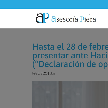
Hasta el 28 de febr
presentar ante Hac
(“Declaración de op
Feb 5, 2025
|
blog