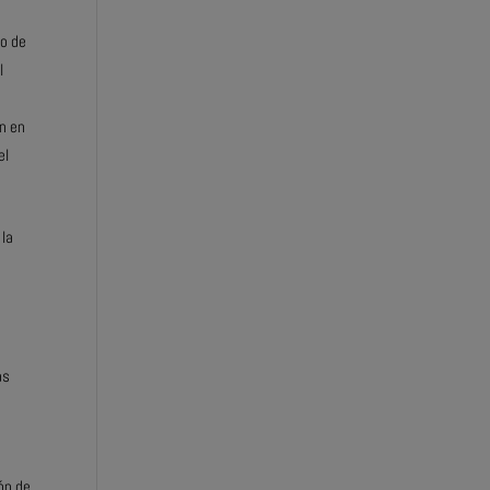
do de
l
ón en
el
 la
as
ión de