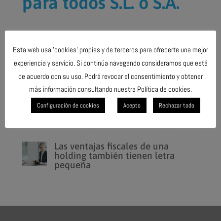
para todos S.L. ó S.A.
Últimas noticias
Esta web usa 'cookies' propias y de terceros para ofrecerte una mejor
La revisión externa de las cuentas
experiencia y servicio. Si continúa navegando consideramos que está
gana peso en las comunidades de
de acuerdo con su uso. Podrá revocar el consentimiento y obtener
propietarios
más información consultando nuestra Política de cookies.
Una cita obligada con Hacienda.
Configuración de cookies
Acepto
Rechazar todo
La declaración del Impuesto sobre
Sociedades del ejercicio 2025
Las ventajas fiscales de una
holding también tienen letra
pequeña