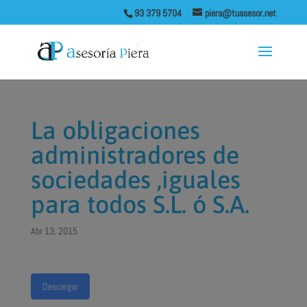
93 379 5704
piera@tuasesor.net
La obligaciones
administradores de
sociedades ,iguales
para todos S.L. ó S.A.
Abr 13, 2015
Descargar