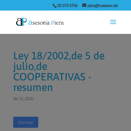
93 379 5704
piera@tuasesor.net
Ley 18/2002,de 5 de
julio,de
COOPERATIVAS -
resumen
Abr 13, 2015
Descargar