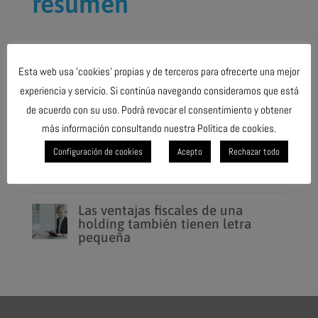
resumen
Últimas noticias
Esta web usa 'cookies' propias y de terceros para ofrecerte una mejor
La revisión externa de las cuentas
experiencia y servicio. Si continúa navegando consideramos que está
gana peso en las comunidades de
de acuerdo con su uso. Podrá revocar el consentimiento y obtener
propietarios
más información consultando nuestra Política de cookies.
Una cita obligada con Hacienda.
Configuración de cookies
Acepto
Rechazar todo
La declaración del Impuesto sobre
Sociedades del ejercicio 2025
Las ventajas fiscales de una
holding también tienen letra
pequeña